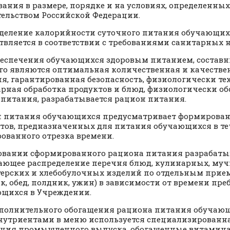
вания в размере, порядке и на условиях, определенных
ельством Российской Федерации.
деление калорийности суточного питания обучающих
твляется в соответствии с требованиями санитарных 
еспечения обучающихся здоровым питанием, состав
го являются оптимальная количественная и качестве
я, гарантированная безопасность, физиологически те
рная обработка продуктов и блюд, физиологически о
питания, разрабатывается рацион питания.
 питания обучающихся предусматривает формирован
тов, предназначенных для питания обучающихся в те
ованного отрезка времени.
овании сформированного рациона питания разрабаты
ющее распределение перечня блюд, кулинарных, муч
ерских и хлебобулочных изделий по отдельным при
ак, обед, полдник, ужин) в зависимости от времени пр
щихся в Учреждении.
полнительного обогащения рациона питания обучаю
утриентами в меню используется специализированн
ция промышленного выпуска, обогащенные витамин