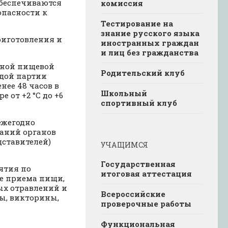
обеспечиваются
комиссия
опасности к
Тестирование на
знание русского языка
риготовления и
иностранных граждан
и лиц без гражданства
нной пищевой
Родительский клуб
ждой партии
нее 48 часов в
Школьный
 от +2 °C до +6
спортивный клуб
ежегодно
аний органов
дставителей)
УЧАЩИМСЯ
Государственная
ятия по
итоговая аттестация
е приема пищи,
ых отравлений и
Всероссийские
ы, викторины,
проверочные работы
Функциональная