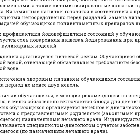
лементами, а также витаминизированные напитки 
а. Витаминные напитки готовятся в соответствии с 
кциями непосредственно перед раздачей. Замена ви
ыдачей обучающихся поливитаминных препаратов не
х профилактики йододефицитных состояний у обуча
зуется соль поваренная пищевая йодированная при п
 кулинарных изделий.
ждении организуется питьевой режим. Обучающиеся 
ой водой, отвечающей обязательным требованиям без
ой воде.
еспечения здоровым питанием обучающихся составля
а период не менее двух недель.
личии обучающихся, имеющих рекомендации по спе
ю, в меню обязательно включаются блюда для диетич
ких обучающихся организуется лечебное и диетическо
тствии с представленными родителями (законными п
щегося) назначениями лечащего врача. Индивидуаль
атывается специалистом-диетологом с учетом заболе
щегося (по назначениям лечащего врача).