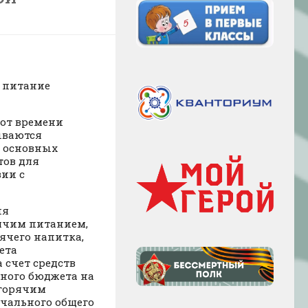
 питание
от времени
ываются
в основных
тов для
вии с
ия
рячим питанием,
ячего напитка,
ета
 счет средств
ьного бюджета на
 горячим
чального общего