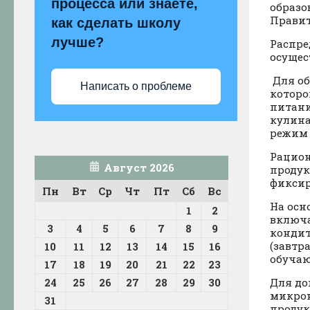
процесса или знаете,
образо
Правит
как сделать школу
лучше?
Распре
осущес
Для об
Написать о проблеме
которо
питани
кулина
режим 
Рацион
Август 2026
продук
фиксир
Пн
Вт
Ср
Чт
Пт
Сб
Вс
На осн
1
2
включа
3
4
5
6
7
8
9
кондит
(завтр
10
11
12
13
14
15
16
обучаю
17
18
19
20
21
22
23
24
25
26
27
28
29
30
Для до
микрон
31
продук