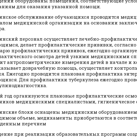
ении оборудованы помещения, соответствующие усло
аниям для оказания указанной помощи.
нское обслуживание обучающихся проводится меди
алом медицинской организации на основании заклю
ра.
нский персонал осуществляет лечебно-профилактич
щимся, делает профилактические прививки, согласн
арю профилактических прививок, ежегодно организуе
актического осмотра детей узкими медицинскими сп
ит антропометрические измерения детей в начале и к
оказывает доврачебную помощь, осуществляет контрол
я. Ежегодно проводится плановая профилактика энте
щихся. Для профилактики туберкулеза ежегодно пров
улинодиагностика.
 год организуются плановые профилактические осм
ников медицинскими специалистами, гигиеническое 
нские блоки оснащены медицинским оборудованием 
димом объеме, медикаменты приобретаются в соответ
жденным перечнем
ение при реализации образовательных программ созд