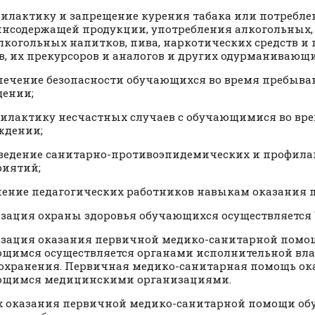
филактику и запрещение курения табака или потребле
нсодержащей продукции, употребления алкогольных,
лкогольных напитков, пива, наркотических средств и
в, их прекурсоров и аналогов и других одурманивающи
спечение безопасности обучающихся во время пребыва
ении;
филактику несчастных случаев с обучающимися во вр
ждении;
оведение санитарно-противоэпидемических и профил
иятий;
учение педагогических работников навыкам оказания 
зация охраны здоровья обучающихся осуществляется
зация оказания первичной медико-санитарной помо
щимся осуществляется органами исполнительной влас
охранения. Первичная медико-санитарная помощь ок
ющимся медицинскими организациями.
х оказания первичной медико-санитарной помощи о