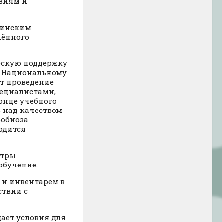
виям и
цинским
чённого
ескую поддержку
о Национальному
т проведение
ециалистами,
онце учебного
ь над качеством
робиоза
одится
отры
обучение.
и инвентарем в
ствии с
ает условия для