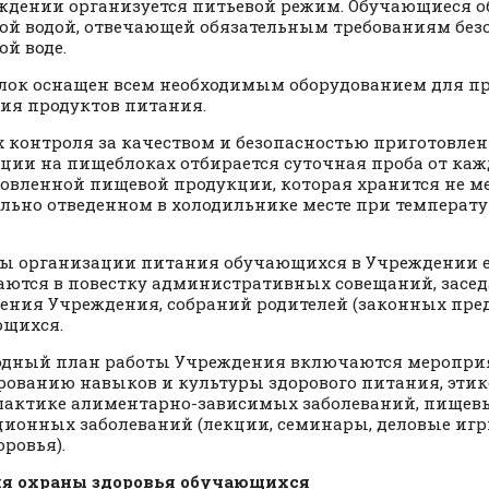
ждении организуется питьевой режим. Обучающиеся 
ой водой, отвечающей обязательным требованиям без
ой воде.
ок оснащен всем необходимым оборудованием для п
ия продуктов питания.
х контроля за качеством и безопасностью приготовле
ции на пищеблоках отбирается суточная проба от ка
овленной пищевой продукции, которая хранится не ме
льно отведенном в холодильнике месте при температуре
ы организации питания обучающихся в Учреждении 
ются в повестку административных совещаний, засед
ения Учреждения, собраний родителей (законных пре
щихся.
одный план работы Учреждения включаются меропри
ованию навыков и культуры здорового питания, этик
актике алиментарно-зависимых заболеваний, пищев
ионных заболеваний (лекции, семинары, деловые игр
оровья).
ия охраны здоровья обучающихся