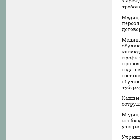
Учрежд
требов
Медици
персон
догово
Медици
обучаю
календ
профил
провод
года, 
питани
обучаю
туберк
Каждый
сотруд
Медици
необхо
утвер
Учрежд