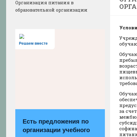
Организация питания в
ОРГ
образовательной организации
Услов
Учрежд
обучаю
Решаем вместе
Обучаю
пребыв
возрас
пищевы
исполь
требов
Обучаю
обеспе
предус
за сче
межбюд
Есть предложения по
субсид
софина
организации учебного
питани