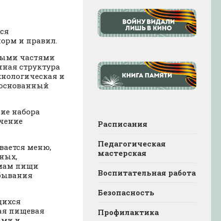
ся
норм и правил.
ными частями
нная структура
хнологическая и
боснованный
ие набора
чение
Расписания
Педагогическая
вается меню,
мастерская
ных,
емам пищи
Воспитательная работа
ебывания
Безопасность
щихся
ая пищевая
Профилактика
ами и