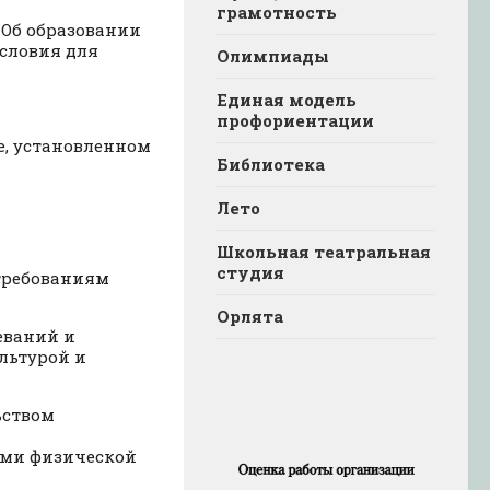
грамотность
 «Об образовании
словия для
Олимпиады
Единая модель
профориентации
е, установленном
Библиотека
Лето
Школьная театральная
студия
 требованиям
Орлята
еваний и
льтурой и
ьством
ями физической