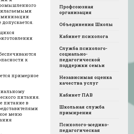
промышленного
Профсоюзная
прилагаемыми
организация
таминизации
 допускается.
Объединения Школы
ющихся
Кабинет психолога
риготовлении
Служба психолого-
обеспечиваются
социально-
опасности к
педагогической
поддержки семьи
ется примерное
Независимая оценка
качества услуг
циальному
Кабинет ПАВ
еского питания.
е питание в
Школьная служба
редставителями
примирения
ное меню
вания
Психолого-медико-
педагогическая