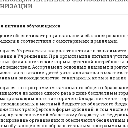
АНИЗАЦИИ
ия питания обучающихся
ение обеспечивает рациональное и сбалансированное
щихся в соответствии с санитарными правилами.
щиеся Учреждения получают питание в зависимости 
ания в Учреждении. При организации питания учит
тные физиологические нормы суточной потребности 
х веществах. Ассортимент основных пищевых продук
зования в питании детей устанавливается в соответст
аниями законодательства, санитарных норм и правил.
щиеся по программам начального общего образован
чиваются не менее одного раза в день бесплатным го
матривающим наличие горячего блюда, не считая гор
т передаваемых в местный бюджет из областного бюдж
жетных трансфертов в форме субсидий, в том числе за
ии, предоставляемой областному бюджету из федерал
нсирование организации и обеспечения бесплатным
ем обучающихся по образовательным программам на