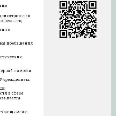
ния
 психотропных
х веществ;
ния в
емя пребывания
актических
первой помощи.
 Учреждением.
щи
ти в сфере
азывается
бучающимся в