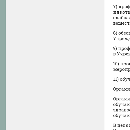
7) про
никоти
слабоа
вещест
8) обе
Учрежд
9) про
в Учре
10) пр
меропр
11) об
Органи
Органи
обучаю
здраво
обуча
В целя