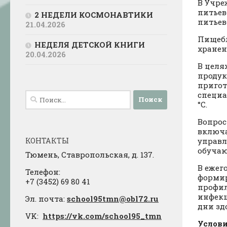
В Учре
питьев
2 НЕДЕЛИ КОСМОНАВТИКИ
питьев
21.04.2026
Пищебл
НЕДЕЛЯ ДЕТСКОЙ КНИГИ
хранен
20.04.2026
В целя
продук
пригот
специа
Найти:
°C.
Вопрос
включа
КОНТАКТЫ
управл
обучаю
Тюмень, Ставропольская, д. 137.
В ежег
Телефон:
формир
+7 (3452) 69 80 41
профил
инфекц
Эл. почта:
school95tmn@obl72.ru
дни зд
VK:
https://vk.com/school95_tmn
Услов