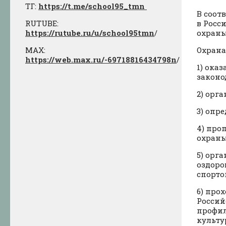
ТГ:
https://t.me/school95_tmn
В соот
RUTUBE:
в Росс
https://rutube.ru/u/school95tmn
/
охраны
МАХ:
Охрана
https://web.max.ru/-69718816434798n
/
1) ока
законо
2) орг
3) опр
4) про
охраны
5) орг
оздоро
спорто
6) про
Россий
профил
культу