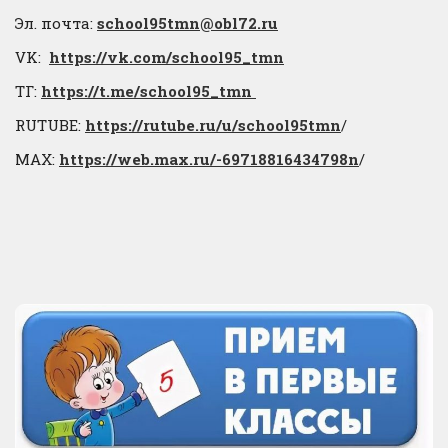
Эл. почта:
school95tmn@obl72.ru
VK:
https://vk.com/school95_tmn
ТГ:
https://t.me/school95_tmn
RUTUBE:
https://rutube.ru/u/school95tmn
/
МАХ:
https://web.max.ru/-69718816434798n
/