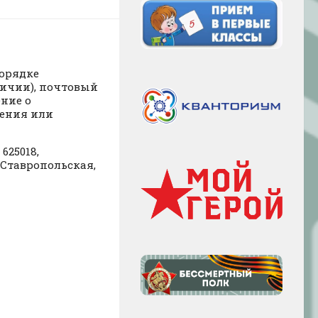
орядке
личии), почтовый
ние о
ления или
625018,
 Ставропольская,