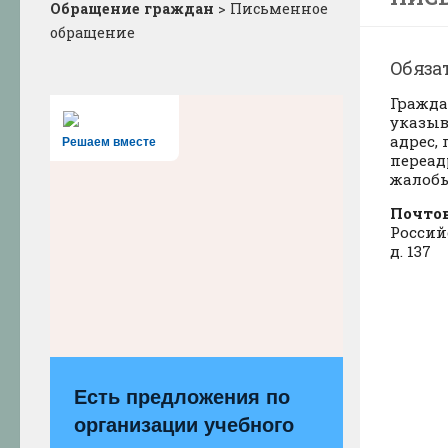
Обращение граждан
>
Письменное
обращение
Обяза
Гражда
указыв
адрес,
Решаем вместе
переад
жалобы
Почто
Россий
д. 137
Есть предложения по
организации учебного