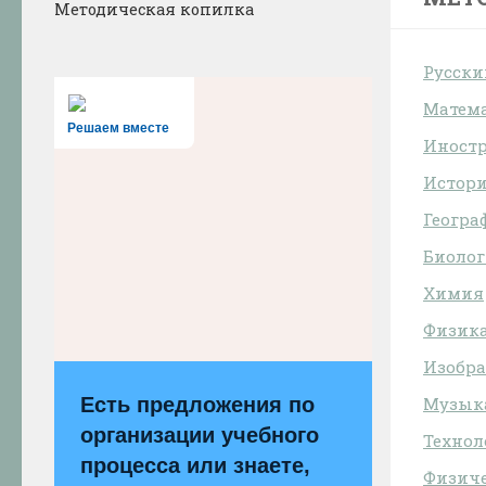
Методическая копилка
Русски
Матем
Решаем вместе
Иност
Истори
Геогра
Биоло
Химия
Физик
Изобра
Есть предложения по
Музык
организации учебного
Технол
процесса или знаете,
Физиче