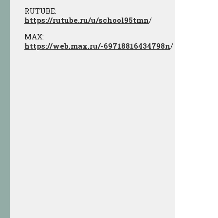
RUTUBE:
https://rutube.ru/u/school95tmn
/
МАХ:
https://web.max.ru/-69718816434798n
/