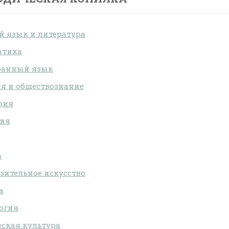
й язык и литература
атика
ранный язык
я и обществознание
фия
гия
а
зительное искусство
а
огия
ская культура