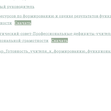
ый руководитель
ресурсов по формированию и оценке результатов фун
ности
Скачать
гический-совет-Профессиональные-дефициты-учителя
иональной-грамотности
Скачать
ар_Готовность_учителя_к_формированию_функционал