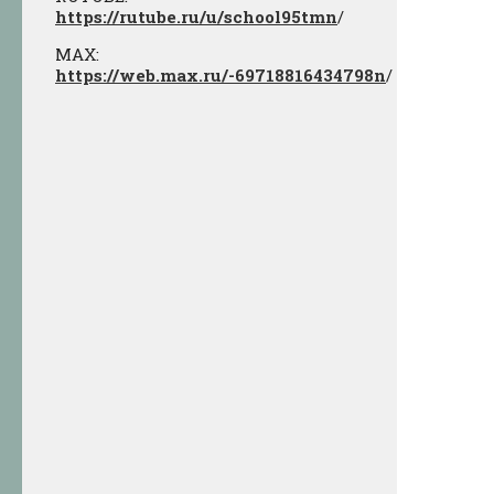
https://rutube.ru/u/school95tmn
/
МАХ:
https://web.max.ru/-69718816434798n
/