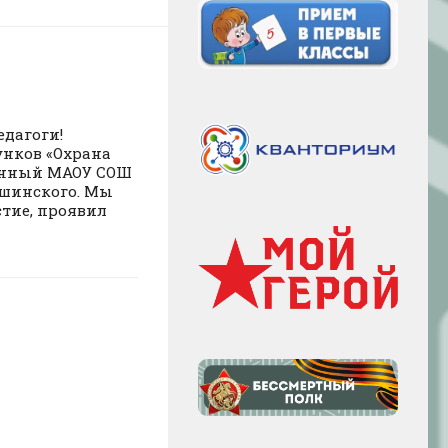
едагоги!
унков «Охрана
ванный МАОУ СОШ
Ушинского. Мы
стие, проявил