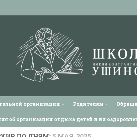
ательной организации
Родителям
Обраще
ния об организации отдыха детей и их оздоровле
ХИВ ПО ДНЯМ:
5 МАЯ, 2025