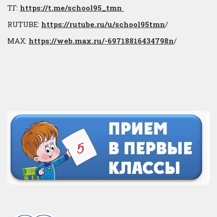
ТГ:
https://t.me/school95_tmn
RUTUBE:
https://rutube.ru/u/school95tmn
/
МАХ:
https://web.max.ru/-69718816434798n
/