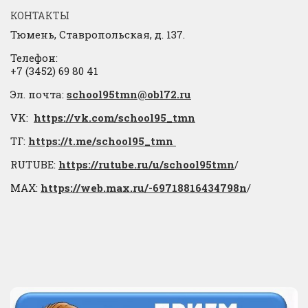
КОНТАКТЫ
Тюмень, Ставропольская, д. 137.
Телефон:
+7 (3452) 69 80 41
Эл. почта:
school95tmn@obl72.ru
VK:
https://vk.com/school95_tmn
ТГ:
https://t.me/school95_tmn
RUTUBE:
https://rutube.ru/u/school95tmn
/
МАХ:
https://web.max.ru/-69718816434798n
/