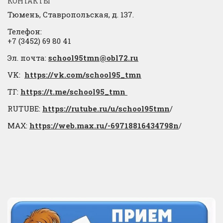
КОНТАКТЫ
Тюмень, Ставропольская, д. 137.
Телефон:
+7 (3452) 69 80 41
Эл. почта:
school95tmn@obl72.ru
VK:
https://vk.com/school95_tmn
ТГ:
https://t.me/school95_tmn
RUTUBE:
https://rutube.ru/u/school95tmn
/
МАХ:
https://web.max.ru/-69718816434798n
/