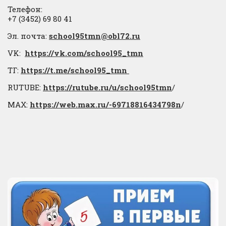
Телефон:
+7 (3452) 69 80 41
Эл. почта:
school95tmn@obl72.ru
VK:
https://vk.com/school95_tmn
ТГ:
https://t.me/school95_tmn
RUTUBE:
https://rutube.ru/u/school95tmn
/
МАХ:
https://web.max.ru/-69718816434798n
/