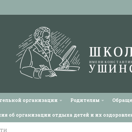
ательной организации
Родителям
Обраще
ния об организации отдыха детей и их оздоровле
СТИ