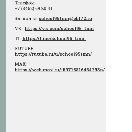
Телефон:
+7 (3452) 69 80 41
Эл. почта:
school95tmn@obl72.ru
VK:
https://vk.com/school95_tmn
ТГ:
https://t.me/school95_tmn
RUTUBE:
https://rutube.ru/u/school95tmn
/
МАХ:
https://web.max.ru/-69718816434798n
/