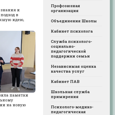
Профсоюзная
 знания и
организация
подход в
учшую идею,
Объединения Школы
Кабинет психолога
Служба психолого-
социально-
педагогической
поддержки семьи
Независимая оценка
качества услуг
Кабинет ПАВ
Школьная служба
вила памятки
примирения
льному
гии на новую
Психолого-медико-
педагогическая