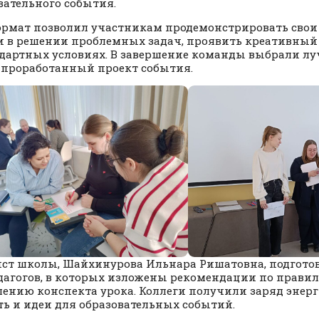
вательного события.
ормат позволил участникам продемонстрировать свои
 в решении проблемных задач, проявить креативный 
дартных условиях. В завершение команды выбрали л
проработанный проект события.
ст школы, Шайхинурова Ильнара Ришатовна, подгото
дагогов, в которых изложены рекомендации по прави
лению конспекта урока. Коллеги получили заряд энер
ть и идеи для образовательных событий.