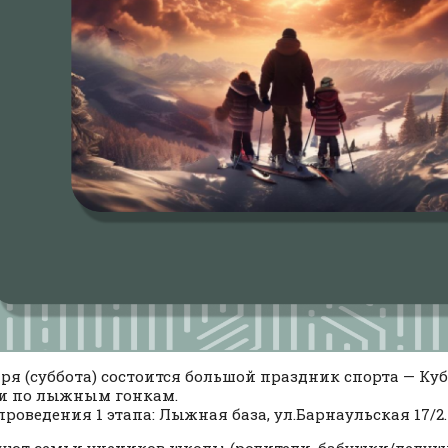
аря (суббота) состоится большой праздник спорта — Ку
и по лыжным гонкам.
проведения 1 этапа: Лыжная база, ул.Барнаульская 17/2.
уют семьи учеников школы (родители, бабушки/дедушки