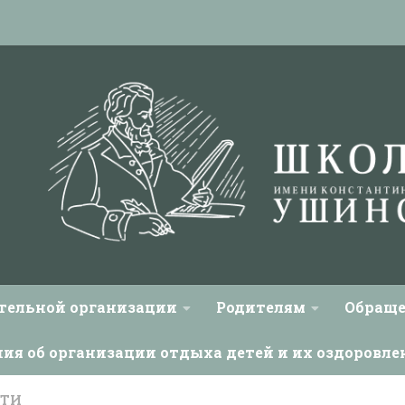
ательной организации
Родителям
Обраще
ния об организации отдыха детей и их оздоровле
СТИ