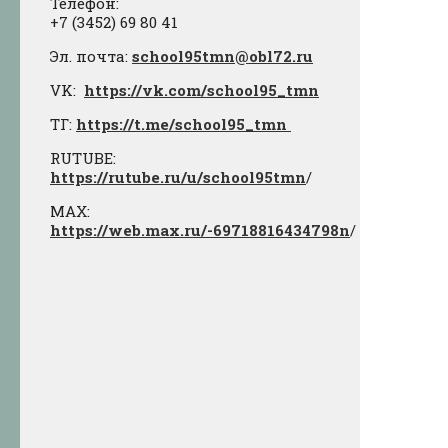
Телефон:
+7 (3452) 69 80 41
Эл. почта:
school95tmn@obl72.ru
VK:
https://vk.com/school95_tmn
ТГ:
https://t.me/school95_tmn
RUTUBE:
https://rutube.ru/u/school95tmn
/
МАХ:
https://web.max.ru/-69718816434798n
/